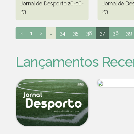
Jornal de Desporto 26-06-
Jornal de De
23
23
«
1
2
...
34
35
36
37
38
39
Lançamentos Rece