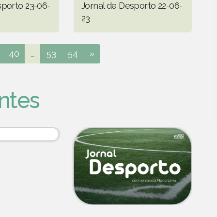
sporto 23-06-
Jornal de Desporto 22-06-
23
40
...
53
54
»
ntes