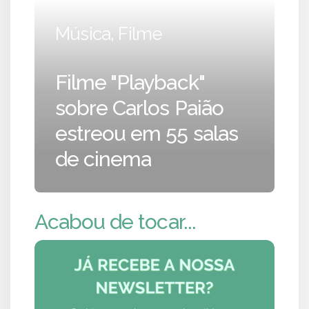
Música, Filme
Filme "Playback"
sobre Carlos Paião
estreou em 55 salas
de cinema
Acabou de tocar...