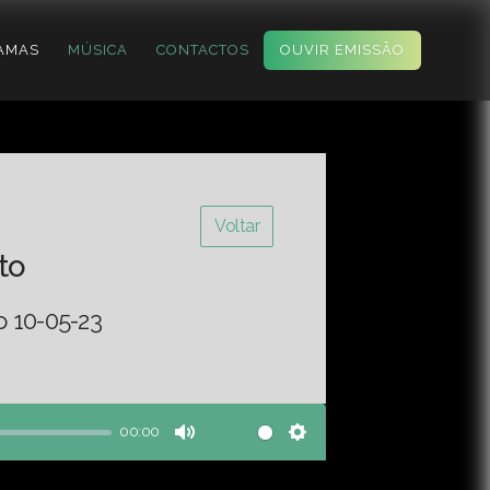
AMAS
MÚSICA
CONTACTOS
OUVIR EMISSÃO
Voltar
to
o 10-05-23
00:00
Mute
Settings