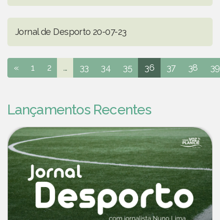
Jornal de Desporto 20-07-23
«
1
2
...
33
34
35
36
37
38
39
Lançamentos Recentes