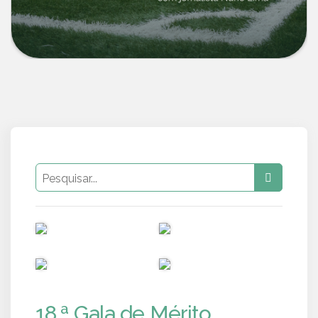
PUB
PUB
PUB
PUB
18.ª Gala de Mérito