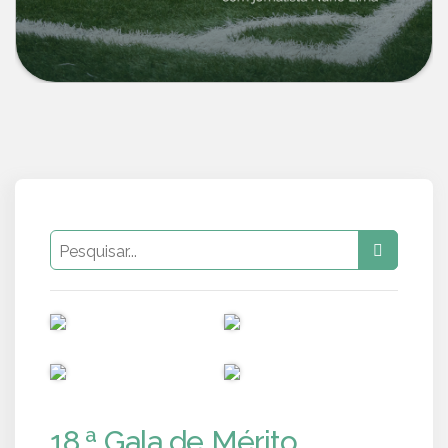
PUB
PUB
PUB
PUB
18.ª Gala de Mérito