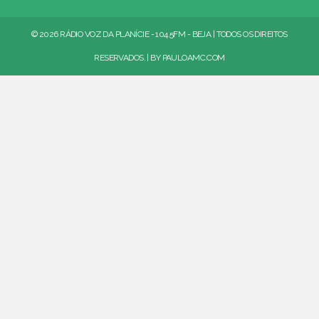
© 2026 RÁDIO VOZ DA PLANÍCIE - 104.5FM - BEJA | TODOS OS DIREITOS
RESERVADOS. | BY
PAULOAMC.COM