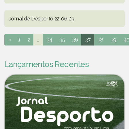
Jornal de Desporto 22-06-23
«
1
2
...
34
35
36
37
38
39
4
Lançamentos Recentes