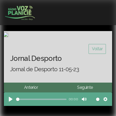
Voltar
Jornal Desporto
Jornal de Desporto 11-05-23
Anterior
Seguinte
00:00
Play
Mute
Sett