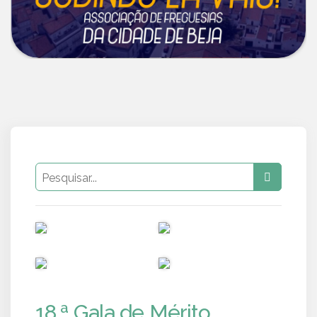
PUB
PUB
PUB
PUB
18.ª Gala de Mérito