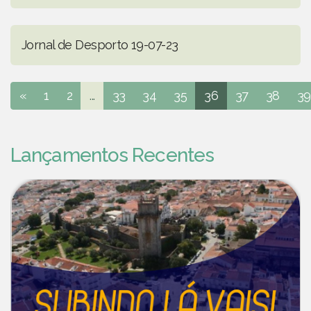
Jornal de Desporto 19-07-23
«
1
2
...
33
34
35
36
37
38
39
Lançamentos Recentes