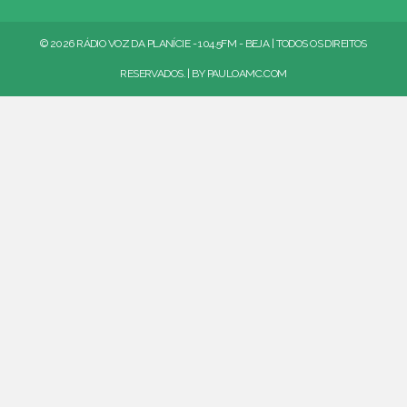
© 2026 RÁDIO VOZ DA PLANÍCIE - 104.5FM - BEJA | TODOS OS DIREITOS
RESERVADOS. | BY
PAULOAMC.COM