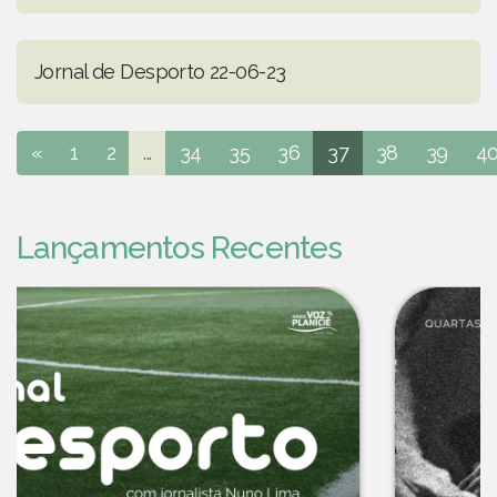
Jornal de Desporto 22-06-23
«
1
2
...
34
35
36
37
38
39
4
Lançamentos Recentes