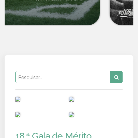
PUB
PUB
PUB
PUB
18.ª Gala de Mérito