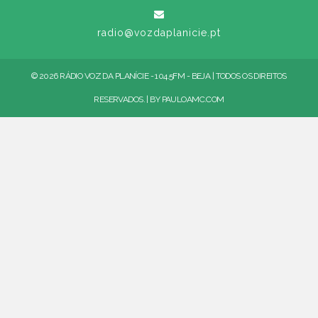
radio@vozdaplanicie.pt
© 2026 RÁDIO VOZ DA PLANÍCIE - 104.5FM - BEJA | TODOS OS DIREITOS
RESERVADOS. | BY
PAULOAMC.COM