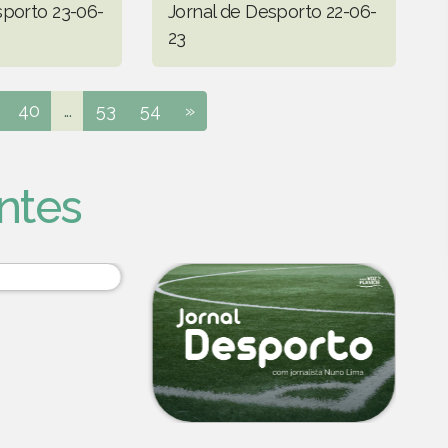
sporto 23-06-
Jornal de Desporto 22-06-
23
40
...
53
54
»
ntes