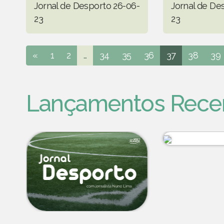
Jornal de Desporto 26-06-
Jornal de De
23
23
«
1
2
...
34
35
36
37
38
39
Lançamentos Rece