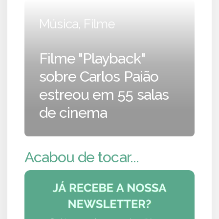
Música, Filme
Filme "Playback"
sobre Carlos Paião
estreou em 55 salas
de cinema
Acabou de tocar...