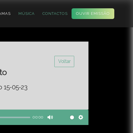
AMAS
MÚSICA
CONTACTOS
OUVIR EMISSÃO
Voltar
to
o 15-05-23
00:00
Mute
Settings