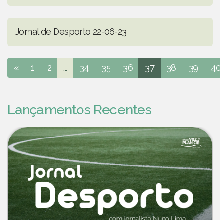
Jornal de Desporto 22-06-23
«
1
2
...
34
35
36
37
38
39
4
Lançamentos Recentes