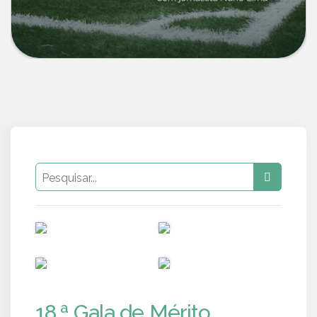
PUB
PUB
PUB
PUB
18.ª Gala de Mérito