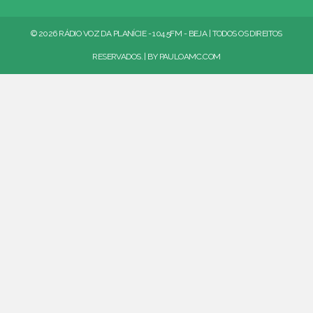
© 2026 RÁDIO VOZ DA PLANÍCIE - 104.5FM - BEJA | TODOS OS DIREITOS
RESERVADOS. | BY
PAULOAMC.COM