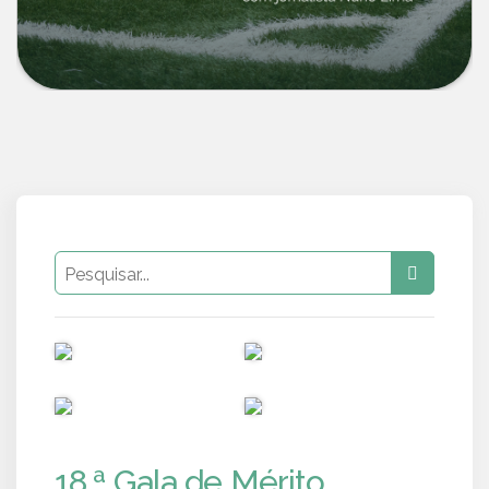
PUB
PUB
PUB
PUB
18.ª Gala de Mérito