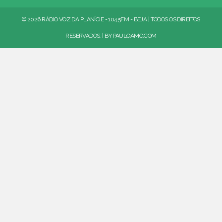
© 2026 RÁDIO VOZ DA PLANÍCIE - 104.5FM - BEJA | TODOS OS DIREITOS
RESERVADOS. | BY
PAULOAMC.COM