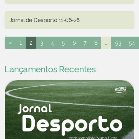
Jornal de Desporto 11-06-26
«
1
2
3
4
5
6
7
8
...
53
54
Lançamentos Recentes