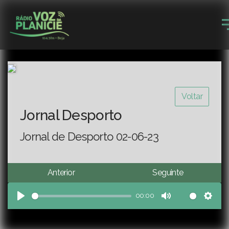
Voltar
Jornal Desporto
Jornal de Desporto 02-06-23
Anterior
Seguinte
00:00
Play
Mute
Sett