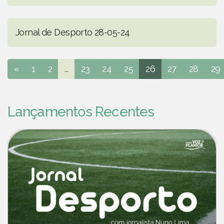
Jornal de Desporto 28-05-24
«
1
2
...
23
24
25
26
27
28
29
Lançamentos Recentes