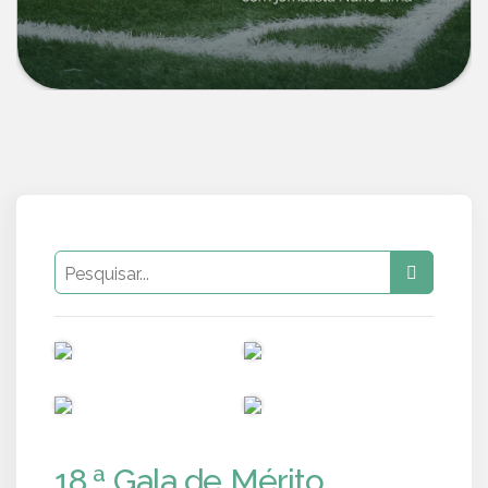
PUB
PUB
PUB
PUB
18.ª Gala de Mérito