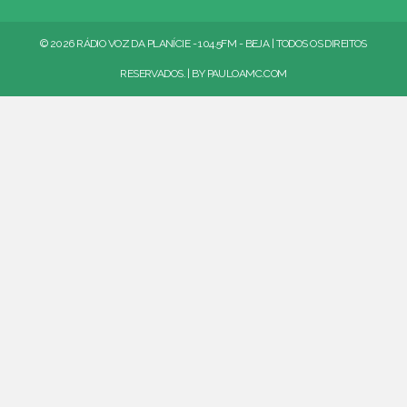
© 2026 RÁDIO VOZ DA PLANÍCIE - 104.5FM - BEJA | TODOS OS DIREITOS
RESERVADOS. | BY
PAULOAMC.COM