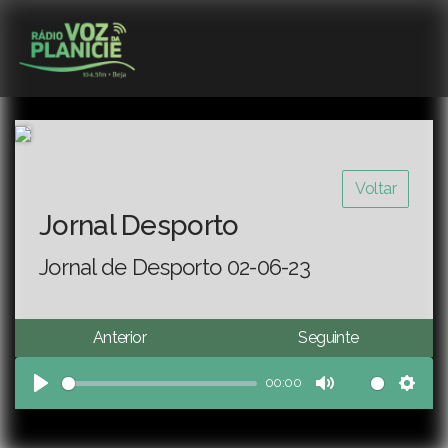
Voltar
Jornal Desporto
Jornal de Desporto 02-06-23
Anterior
Seguinte
00:00
Play
Mute
Sett