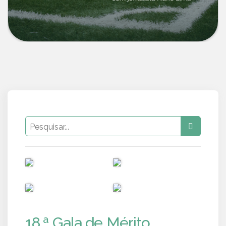
PUB
PUB
PUB
PUB
18.ª Gala de Mérito