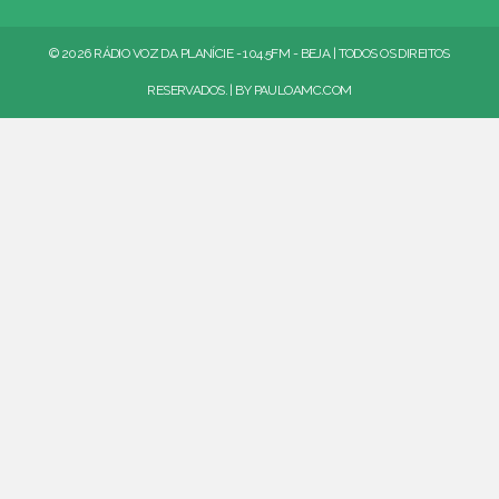
© 2026 RÁDIO VOZ DA PLANÍCIE - 104.5FM - BEJA | TODOS OS DIREITOS
RESERVADOS. | BY
PAULOAMC.COM