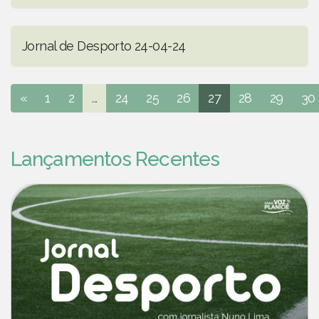
Jornal de Desporto 24-04-24
«
1
2
...
24
25
26
27
28
29
30
Lançamentos Recentes