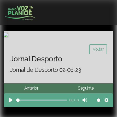
Voltar
Jornal Desporto
Jornal de Desporto 02-06-23
Anterior
Seguinte
00:00
Play
Mute
Sett