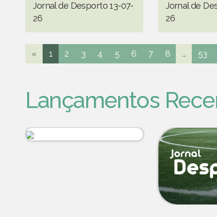
Jornal de Desporto 13-07-
Jornal de De
26
26
«
1
2
3
4
5
6
7
8
...
53
Lançamentos Rece