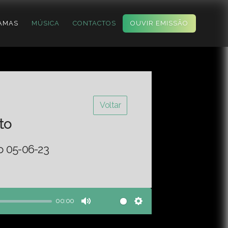
AMAS
MÚSICA
CONTACTOS
OUVIR EMISSÃO
Voltar
to
o 05-06-23
00:00
Mute
Settings