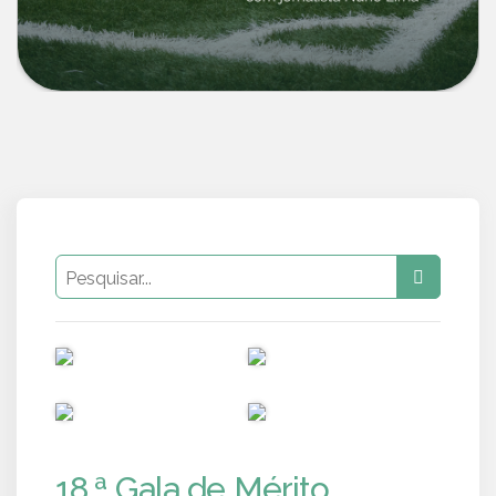
PUB
PUB
PUB
PUB
18.ª Gala de Mérito