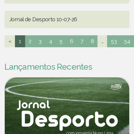
Jornal de Desporto 10-07-26
«
1
2
3
4
5
6
7
8
...
53
54
Lançamentos Recentes