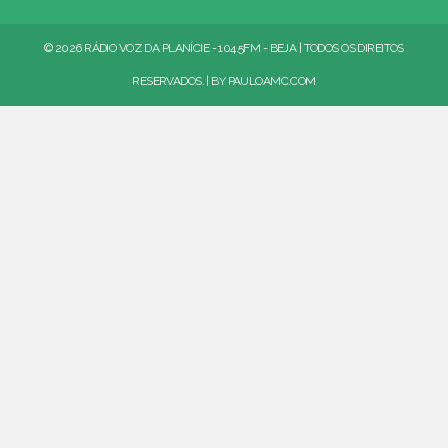
© 2026 RÁDIO VOZ DA PLANÍCIE - 104.5FM - BEJA | TODOS OS DIREITOS
RESERVADOS. | BY
PAULOAMC.COM