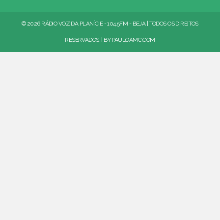
© 2026 RÁDIO VOZ DA PLANÍCIE - 104.5FM - BEJA | TODOS OS DIREITOS
RESERVADOS. | BY
PAULOAMC.COM