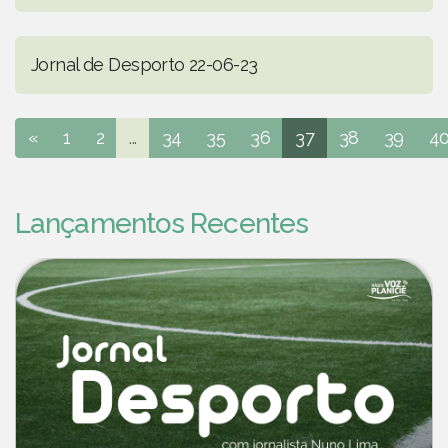
Jornal de Desporto 22-06-23
«
1
2
...
34
35
36
37
38
39
4
Lançamentos Recentes