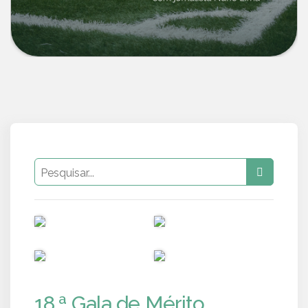
PUB
PUB
PUB
PUB
18.ª Gala de Mérito