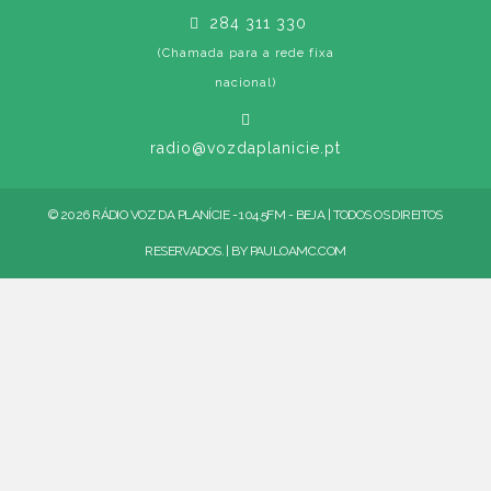
284 311 330
(Chamada para a rede fixa
nacional)
radio@vozdaplanicie.pt
© 2026 RÁDIO VOZ DA PLANÍCIE - 104.5FM - BEJA | TODOS OS DIREITOS
RESERVADOS. | BY
PAULOAMC.COM