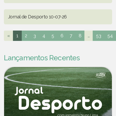
Jornal de Desporto 10-07-26
«
1
2
3
4
5
6
7
8
...
53
54
Lançamentos Recentes