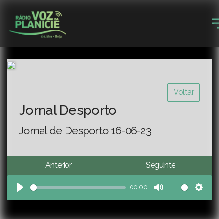
Voltar
Jornal Desporto
Jornal de Desporto 16-06-23
Anterior
Seguinte
00:00
Play
Mute
Sett