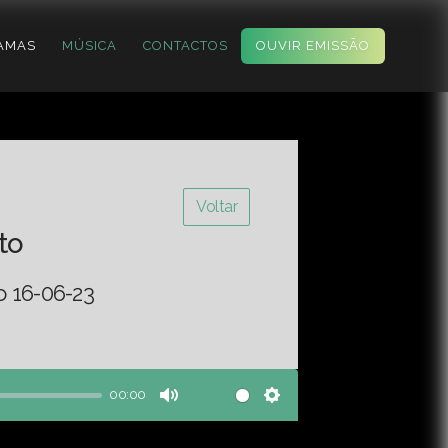
AMAS
MÚSICA
CONTACTOS
OUVIR EMISSÃO
Voltar
to
o 16-06-23
00:00
Mute
Settings