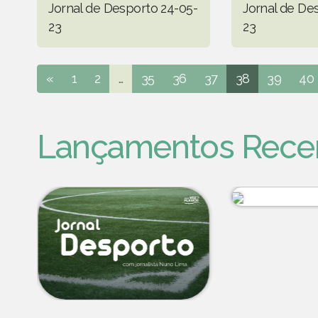
Jornal de Desporto 24-05-
Jornal de De
23
23
«
1
2
...
35
36
37
38
39
40
Lançamentos Rece