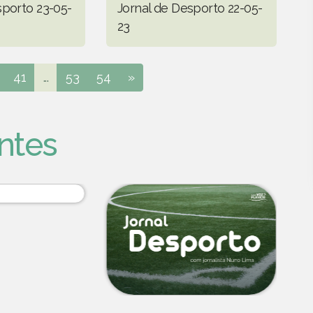
sporto 23-05-
Jornal de Desporto 22-05-
23
41
...
53
54
»
ntes