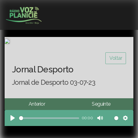
Voltar
Jornal Desporto
Jornal de Desporto 03-07-23
Anterior
Seguinte
00:00
Play
Mute
Sett