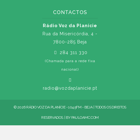
CONTACTOS
Rádio Voz da Planície
Rua da Misericórdia, 4 -
7800-285 Beja
284 311 330
(Chamada para a rede fixa
nacional)
radio@vozdaplanicie.pt
© 2026 RÁDIO VOZ DA PLANÍCIE - 104.5FM - BEJA | TODOS OS DIREITOS
RESERVADOS. | BY
PAULOAMC.COM