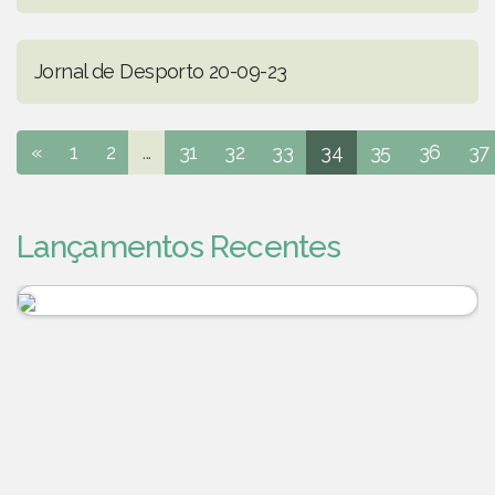
Jornal de Desporto 20-09-23
«
1
2
...
31
32
33
34
35
36
37
Lançamentos Recentes