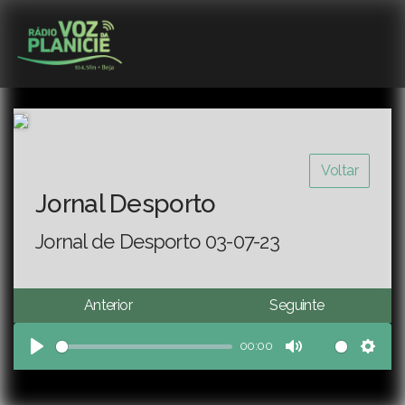
Voltar
Jornal Desporto
Jornal de Desporto 03-07-23
Anterior
Seguinte
00:00
Play
Mute
Sett