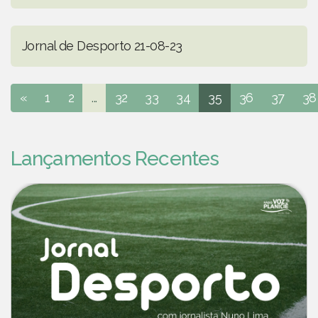
Jornal de Desporto 21-08-23
«
1
2
...
32
33
34
35
36
37
38
Lançamentos Recentes