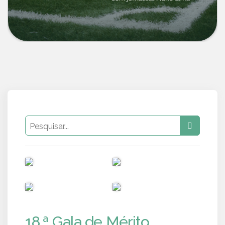
PUB
PUB
PUB
PUB
18.ª Gala de Mérito