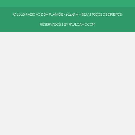
© 2026 RÁDIO VOZ DA PLANÍCIE - 104.5FM - BEJA | TODOS OS DIREITOS
RESERVADOS. | BY
PAULOAMC.COM