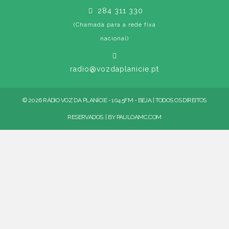
284 311 330
(Chamada para a rede fixa
nacional)
radio@vozdaplanicie.pt
© 2026 RÁDIO VOZ DA PLANÍCIE - 104.5FM - BEJA | TODOS OS DIREITOS
RESERVADOS. | BY
PAULOAMC.COM