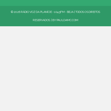
© 2026 RÁDIO VOZ DA PLANÍCIE - 104.5FM - BEJA | TODOS OS DIREITOS
RESERVADOS. | BY
PAULOAMC.COM