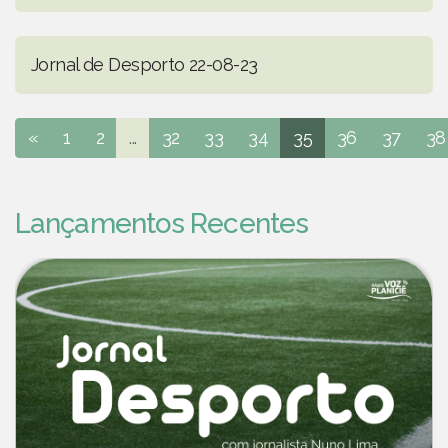
Jornal de Desporto 22-08-23
«
1
2
...
32
33
34
35
36
37
38
Lançamentos Recentes