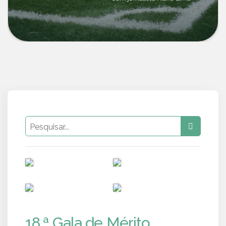
PUB
PUB
PUB
PUB
18.ª Gala de Mérito