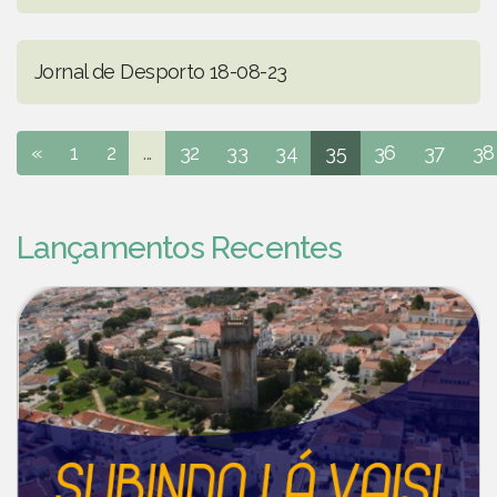
Jornal de Desporto 18-08-23
«
1
2
...
32
33
34
35
36
37
38
Lançamentos Recentes