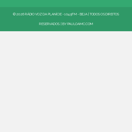
© 2026 RÁDIO VOZ DA PLANÍCIE - 104.5FM - BEJA | TODOS OS DIREITOS
RESERVADOS. | BY
PAULOAMC.COM