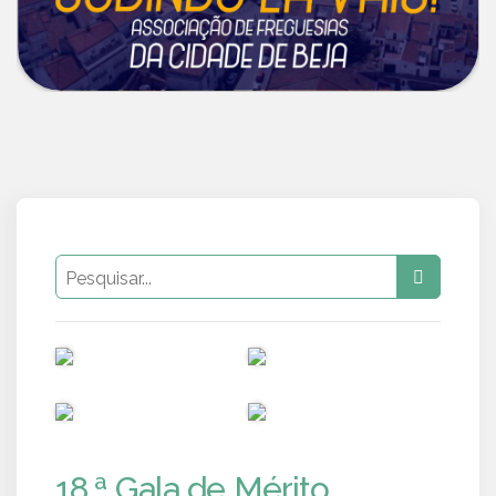
PUB
PUB
PUB
PUB
18.ª Gala de Mérito