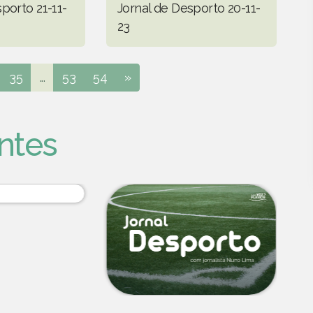
porto 21-11-
Jornal de Desporto 20-11-
23
35
...
53
54
»
ntes