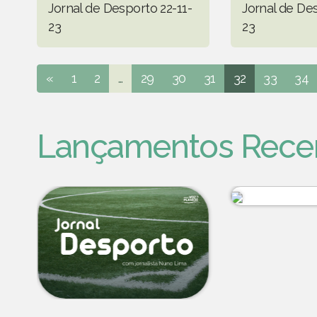
Jornal de Desporto 22-11-
Jornal de Des
23
23
«
1
2
...
29
30
31
32
33
34
Lançamentos Rece