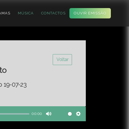
AMAS
MÚSICA
CONTACTOS
OUVIR EMISSÃO
Voltar
to
o 19-07-23
00:00
Mute
Settings