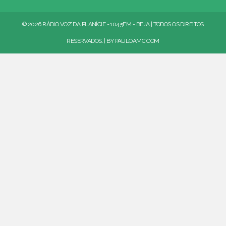
© 2026 RÁDIO VOZ DA PLANÍCIE - 104.5FM - BEJA | TODOS OS DIREITOS
RESERVADOS. | BY
PAULOAMC.COM