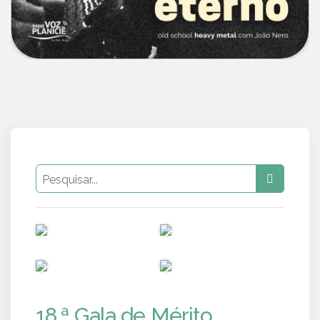
PUB
PUB
PUB
PUB
18.ª Gala de Mérito