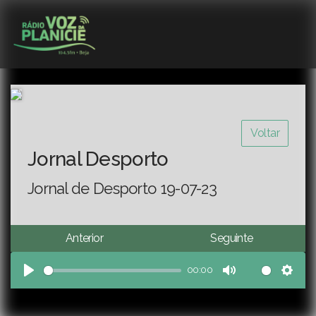
Voltar
Jornal Desporto
Jornal de Desporto 19-07-23
Anterior
Seguinte
00:00
Play
Mute
Sett