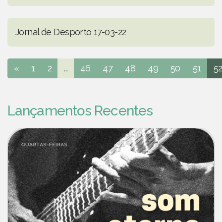
Jornal de Desporto 17-03-22
«
1
2
...
46
47
48
49
50
51
5
Lançamentos Recentes