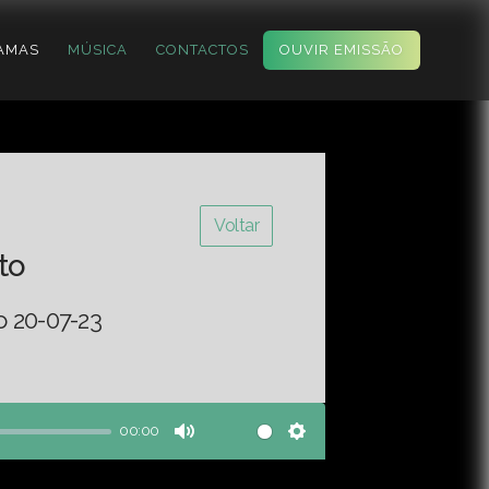
AMAS
MÚSICA
CONTACTOS
OUVIR EMISSÃO
Voltar
to
o 20-07-23
00:00
Mute
Settings