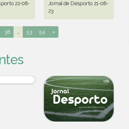
sporto 22-08-
Jornal de Desporto 21-08-
23
38
...
53
54
»
ntes