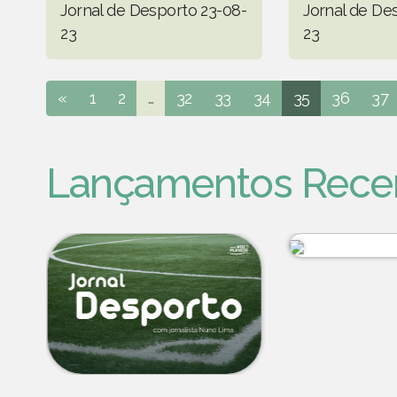
Jornal de Desporto 23-08-
Jornal de De
23
23
«
1
2
...
32
33
34
35
36
37
Lançamentos Rece