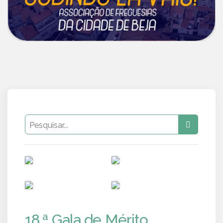
PUB
PUB
PUB
PUB
18.ª Gala de Mérito