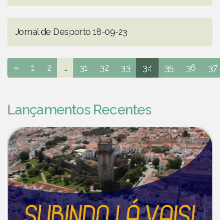
Jornal de Desporto 18-09-23
«
1
2
...
31
32
33
34
35
36
37
Lançamentos Recentes