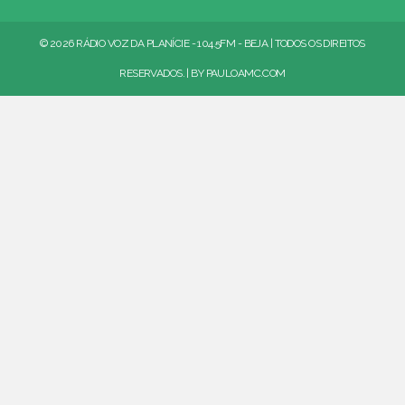
© 2026 RÁDIO VOZ DA PLANÍCIE - 104.5FM - BEJA | TODOS OS DIREITOS
RESERVADOS. | BY
PAULOAMC.COM