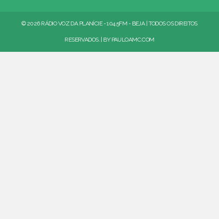
© 2026 RÁDIO VOZ DA PLANÍCIE - 104.5FM - BEJA | TODOS OS DIREITOS
RESERVADOS. | BY
PAULOAMC.COM