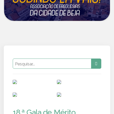
PUB
PUB
PUB
PUB
18.ª Gala de Mérito