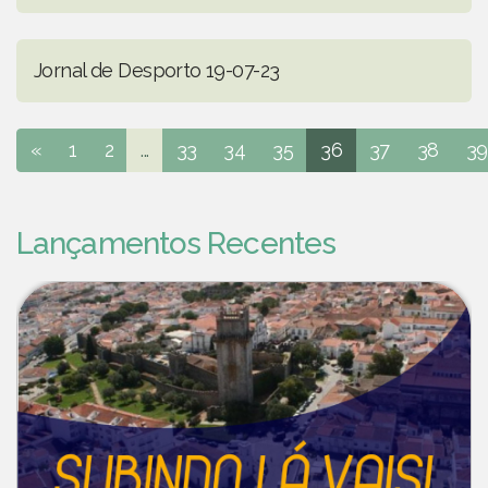
Jornal de Desporto 19-07-23
«
1
2
...
33
34
35
36
37
38
39
Lançamentos Recentes