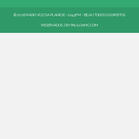
© 2026 RÁDIO VOZ DA PLANÍCIE - 104.5FM - BEJA | TODOS OS DIREITOS
RESERVADOS. | BY
PAULOAMC.COM