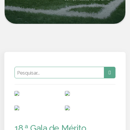
PUB
PUB
PUB
PUB
18.ª Gala de Mérito