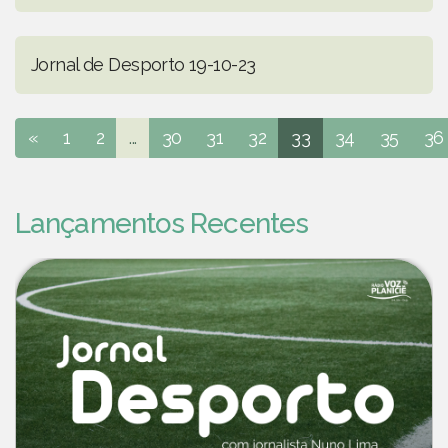
Jornal de Desporto 19-10-23
«
1
2
...
30
31
32
33
34
35
36
Lançamentos Recentes