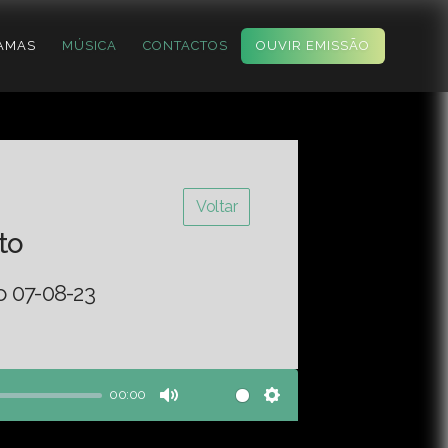
AMAS
MÚSICA
CONTACTOS
OUVIR EMISSÃO
Voltar
to
o 07-08-23
00:00
Mute
Settings