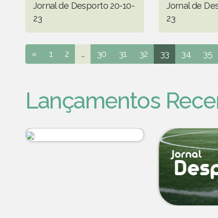
Jornal de Desporto 20-10-
Jornal de De
23
23
«
1
2
...
30
31
32
33
34
35
Lançamentos Rece