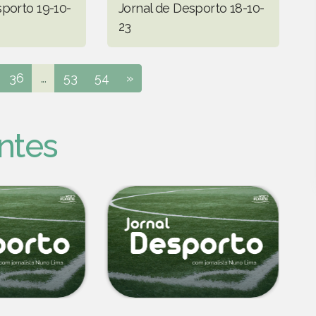
sporto 19-10-
Jornal de Desporto 18-10-
23
36
...
53
54
»
ntes