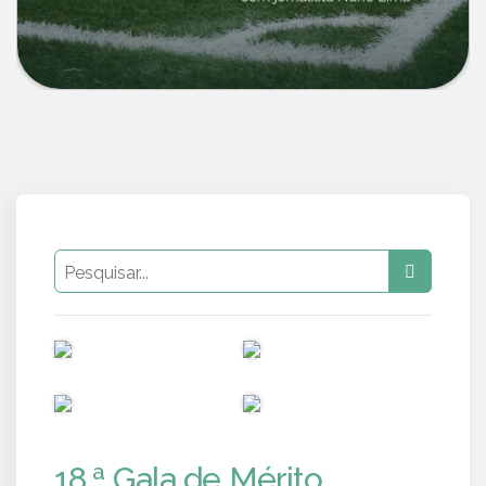
PUB
PUB
PUB
PUB
18.ª Gala de Mérito