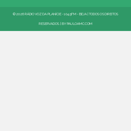
© 2026 RÁDIO VOZ DA PLANÍCIE - 104.5FM - BEJA | TODOS OS DIREITOS
RESERVADOS. | BY
PAULOAMC.COM