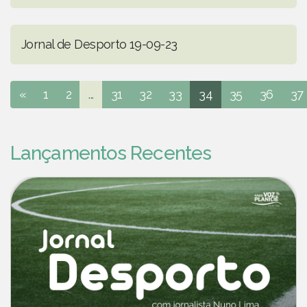
Jornal de Desporto 19-09-23
«
1
2
...
31
32
33
34
35
36
37
Lançamentos Recentes