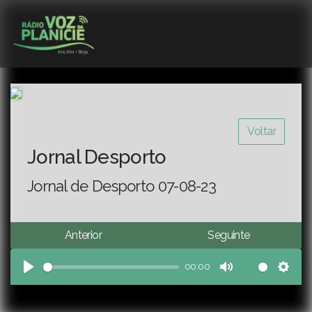
Voltar
Jornal Desporto
Jornal de Desporto 07-08-23
Anterior
Seguinte
00:00
Play
Mute
Sett