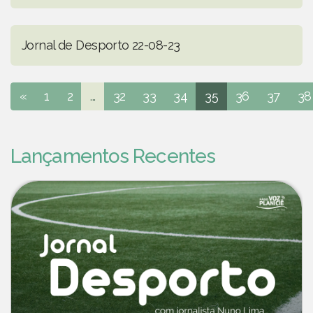
Jornal de Desporto 22-08-23
«
1
2
...
32
33
34
35
36
37
38
Lançamentos Recentes