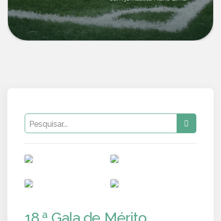
PUB
PUB
PUB
PUB
18.ª Gala de Mérito