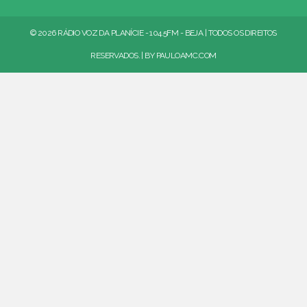
© 2026 RÁDIO VOZ DA PLANÍCIE - 104.5FM - BEJA | TODOS OS DIREITOS
RESERVADOS. | BY
PAULOAMC.COM