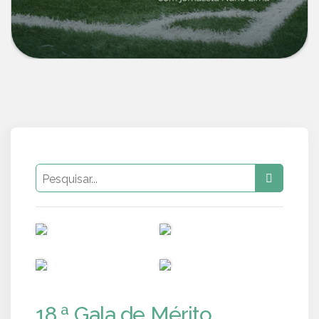
PUB
PUB
PUB
PUB
18.ª Gala de Mérito