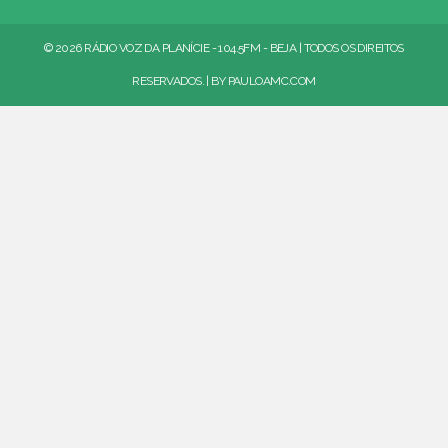
© 2026 RÁDIO VOZ DA PLANÍCIE - 104.5FM - BEJA | TODOS OS DIREITOS
RESERVADOS. | BY
PAULOAMC.COM