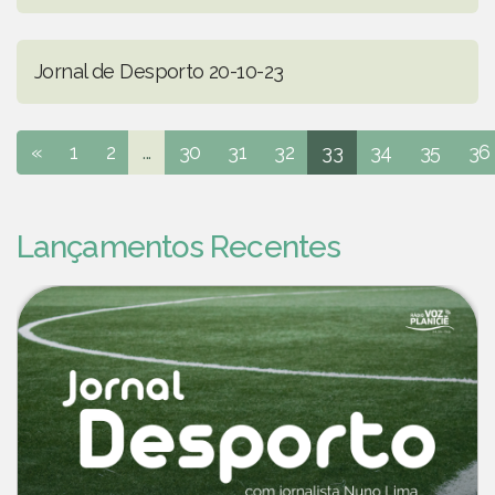
Jornal de Desporto 20-10-23
«
1
2
...
30
31
32
33
34
35
36
Lançamentos Recentes