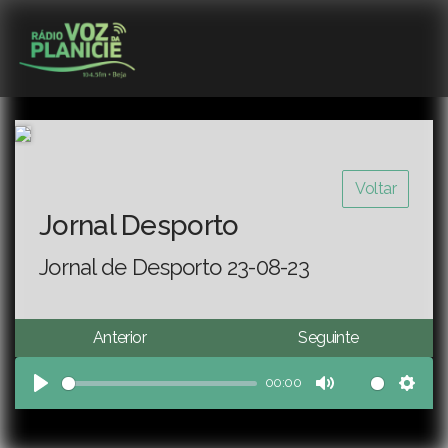
Voltar
Jornal Desporto
Jornal de Desporto 23-08-23
Anterior
Seguinte
00:00
Play
Mute
Sett