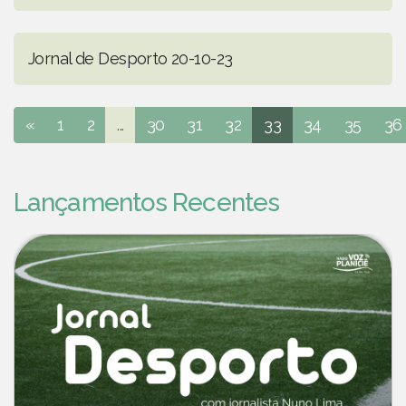
Jornal de Desporto 20-10-23
«
1
2
...
30
31
32
33
34
35
36
Lançamentos Recentes