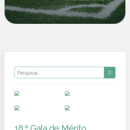
PUB
PUB
PUB
PUB
18.ª Gala de Mérito