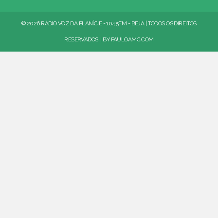
© 2026 RÁDIO VOZ DA PLANÍCIE - 104.5FM - BEJA | TODOS OS DIREITOS
RESERVADOS. | BY
PAULOAMC.COM