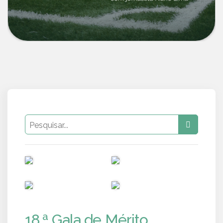
PUB
PUB
PUB
PUB
18.ª Gala de Mérito