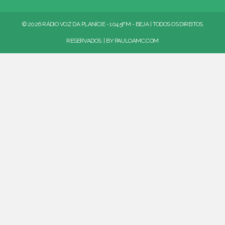
© 2026 RÁDIO VOZ DA PLANÍCIE - 104.5FM - BEJA | TODOS OS DIREITOS
RESERVADOS. | BY
PAULOAMC.COM