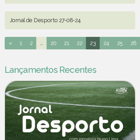
Jornal de Desporto 27-08-24
«
1
2
...
20
21
22
23
24
25
26
Lançamentos Recentes