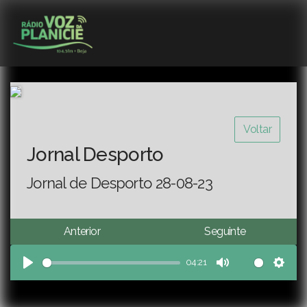
Voltar
Jornal Desporto
Jornal de Desporto 28-08-23
Anterior
Seguinte
04:21
Play
Mute
Sett