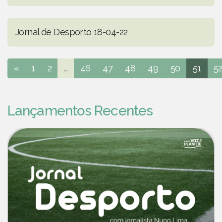
Jornal de Desporto 18-04-22
«
1
2
...
46
47
48
49
50
51
5
Lançamentos Recentes