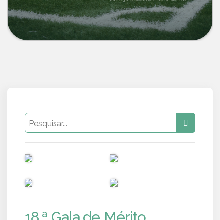
PUB
PUB
PUB
PUB
18.ª Gala de Mérito