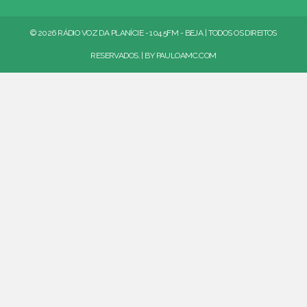
© 2026 RÁDIO VOZ DA PLANÍCIE - 104.5FM - BEJA | TODOS OS DIREITOS
RESERVADOS. | BY
PAULOAMC.COM