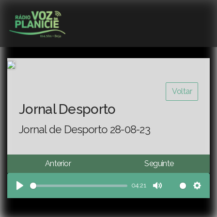
Voltar
Jornal Desporto
Jornal de Desporto 28-08-23
Anterior
Seguinte
04:21
Play
Mute
Sett