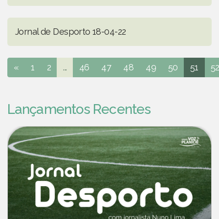
Jornal de Desporto 18-04-22
«
1
2
...
46
47
48
49
50
51
5
Lançamentos Recentes