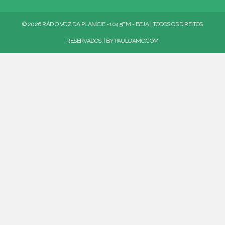
© 2026 RÁDIO VOZ DA PLANÍCIE - 104.5FM - BEJA | TODOS OS DIREITOS
RESERVADOS. | BY
PAULOAMC.COM