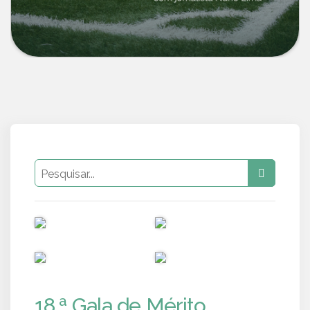
PUB
PUB
PUB
PUB
18.ª Gala de Mérito