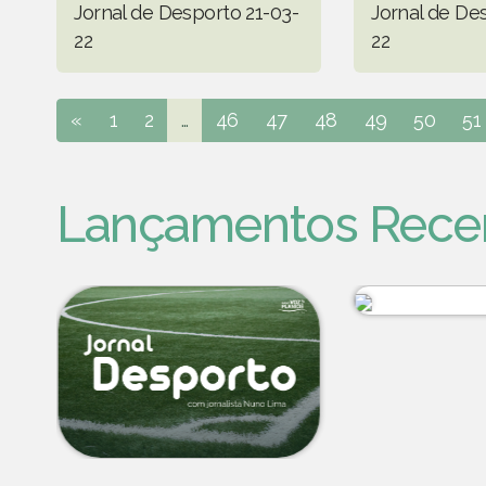
Jornal de Desporto 21-03-
Jornal de De
22
22
«
1
2
...
46
47
48
49
50
51
Lançamentos Rece