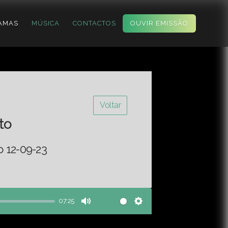
AMAS
MÚSICA
CONTACTOS
OUVIR EMISSÃO
Voltar
to
o 12-09-23
07:25
Mute
Settings