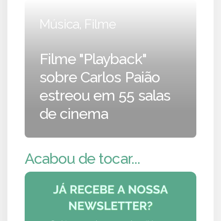
Música, Filme
Filme "Playback"
sobre Carlos Paião
estreou em 55 salas
de cinema
Acabou de tocar...