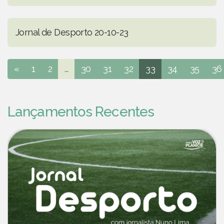
Jornal de Desporto 20-10-23
«
1
2
...
30
31
32
33
34
35
36
Lançamentos Recentes