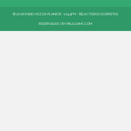
© 2026 RÁDIO VOZ DA PLANÍCIE - 104.5FM - BEJA | TODOS OS DIREITOS
RESERVADOS. | BY
PAULOAMC.COM