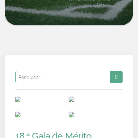
PUB
PUB
PUB
PUB
18.ª Gala de Mérito