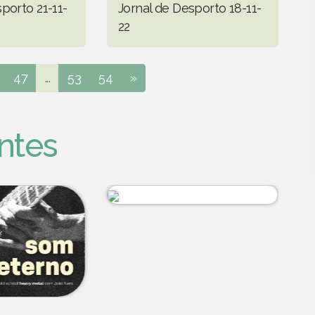
porto 21-11-
Jornal de Desporto 18-11-
22
47
...
53
54
»
ntes