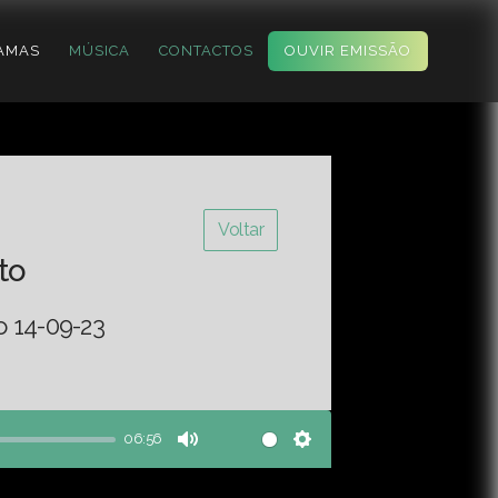
AMAS
MÚSICA
CONTACTOS
OUVIR EMISSÃO
Voltar
to
o 14-09-23
06:56
Mute
Settings