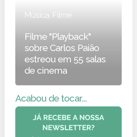
Música, Filme
Filme "Playback"
sobre Carlos Paião
estreou em 55 salas
de cinema
Acabou de tocar...