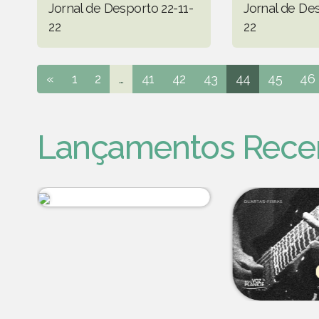
Jornal de Desporto 22-11-
Jornal de Des
22
22
«
1
2
...
41
42
43
44
45
46
Lançamentos Rece