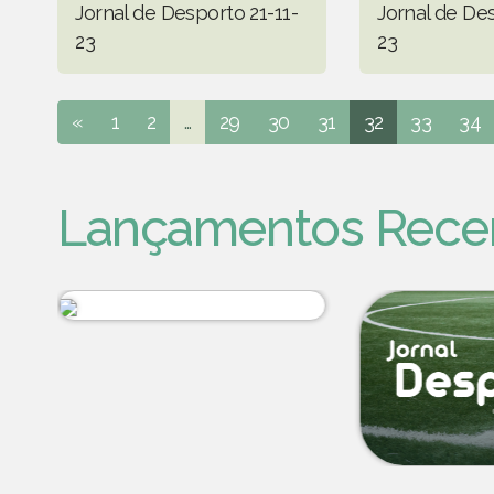
Jornal de Desporto 21-11-
Jornal de De
23
23
«
1
2
...
29
30
31
32
33
34
Lançamentos Rece