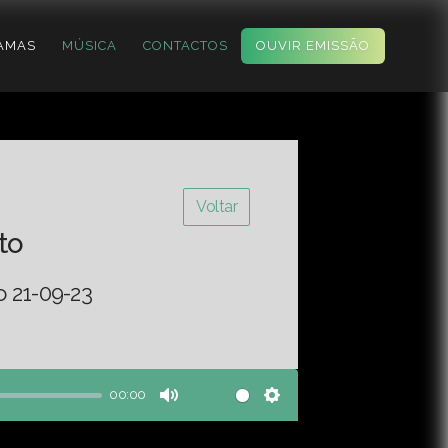
AMAS
MÚSICA
CONTACTOS
OUVIR EMISSÃO
Voltar
to
o 21-09-23
00:00
Mute
Settings