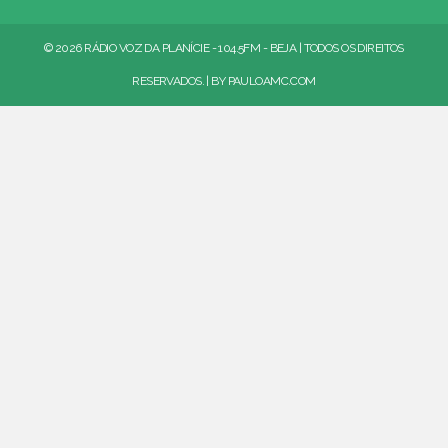
© 2026 RÁDIO VOZ DA PLANÍCIE - 104.5FM - BEJA | TODOS OS DIREITOS
RESERVADOS. | BY
PAULOAMC.COM