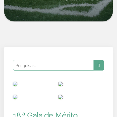
PUB
PUB
PUB
PUB
18.ª Gala de Mérito