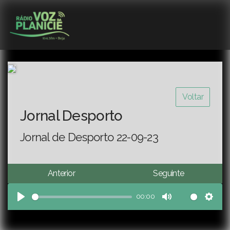
Voltar
Jornal Desporto
Jornal de Desporto 22-09-23
Anterior
Seguinte
00:00
Play
Mute
Sett