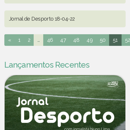
Jornal de Desporto 18-04-22
«
1
2
...
46
47
48
49
50
51
5
Lançamentos Recentes