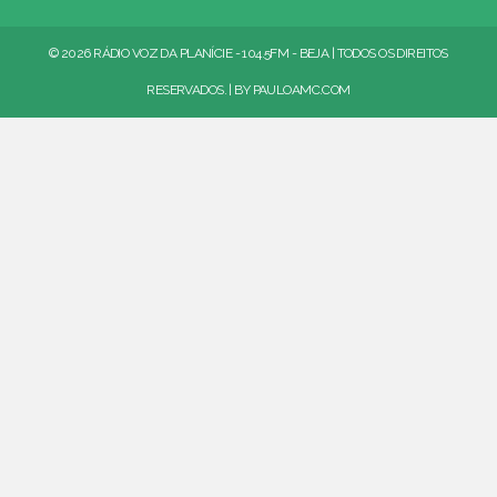
© 2026 RÁDIO VOZ DA PLANÍCIE - 104.5FM - BEJA | TODOS OS DIREITOS
RESERVADOS. | BY
PAULOAMC.COM