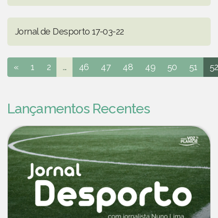
Jornal de Desporto 17-03-22
«
1
2
...
46
47
48
49
50
51
5
Lançamentos Recentes