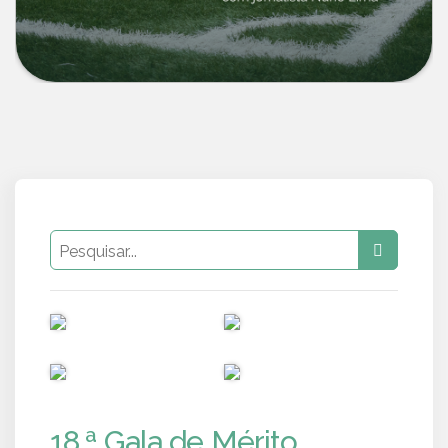
PUB
PUB
PUB
PUB
18.ª Gala de Mérito