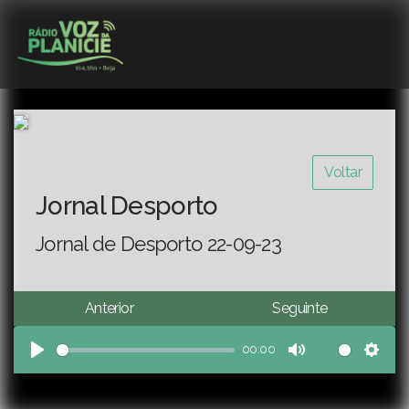
Voltar
Jornal Desporto
Jornal de Desporto 22-09-23
Anterior
Seguinte
00:00
Play
Mute
Sett