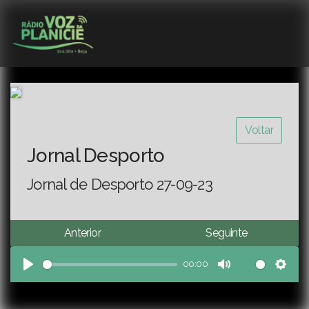
Voltar
Jornal Desporto
Jornal de Desporto 27-09-23
Anterior
Seguinte
00:00
Play
Mute
Sett