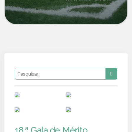
PUB
PUB
PUB
PUB
18.ª Gala de Mérito