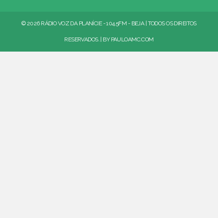
© 2026 RÁDIO VOZ DA PLANÍCIE - 104.5FM - BEJA | TODOS OS DIREITOS
RESERVADOS. | BY
PAULOAMC.COM