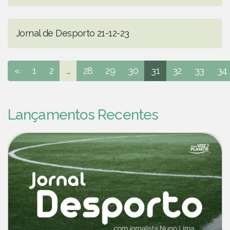
Jornal de Desporto 21-12-23
«
1
2
...
28
29
30
31
32
33
34
Lançamentos Recentes