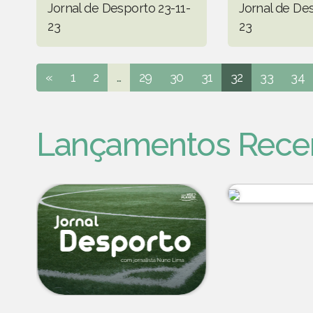
Jornal de Desporto 23-11-
Jornal de Des
23
23
«
1
2
...
29
30
31
32
33
34
Lançamentos Rece