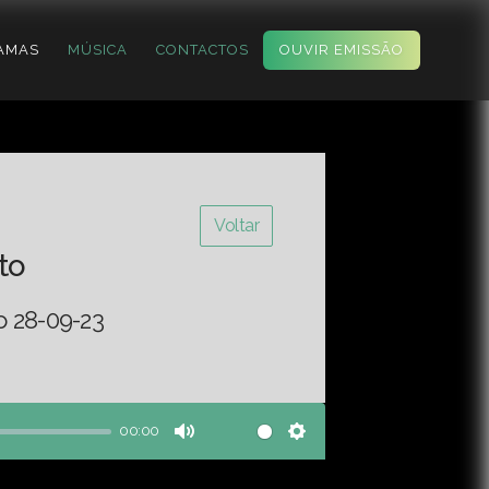
AMAS
MÚSICA
CONTACTOS
OUVIR EMISSÃO
Voltar
to
o 28-09-23
00:00
Mute
Settings