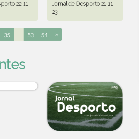
porto 22-11-
Jornal de Desporto 21-11-
23
35
...
53
54
»
ntes