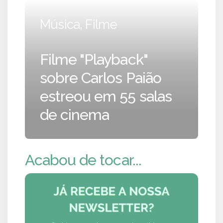
Música, Filme
Filme "Playback"
sobre Carlos Paião
estreou em 55 salas
de cinema
Acabou de tocar...