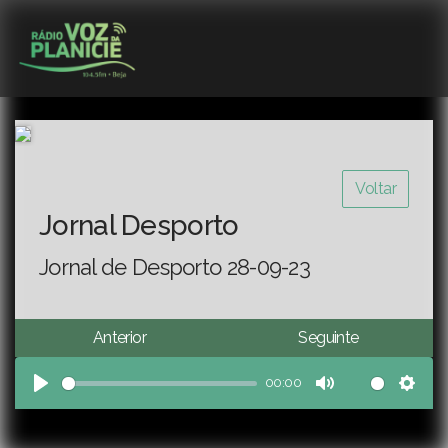
Voltar
Jornal Desporto
Jornal de Desporto 28-09-23
Anterior
Seguinte
00:00
Play
Mute
Sett