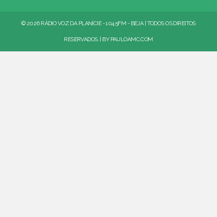
© 2026 RÁDIO VOZ DA PLANÍCIE - 104.5FM - BEJA | TODOS OS DIREITOS
RESERVADOS. | BY
PAULOAMC.COM