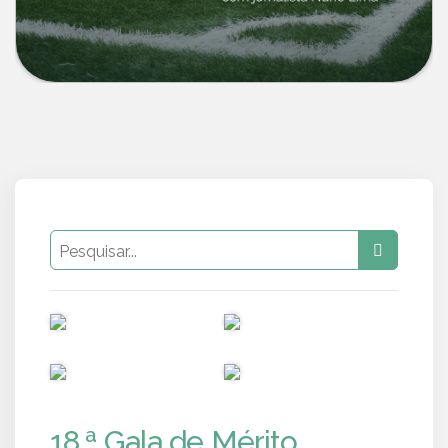
PUB
PUB
PUB
PUB
18.ª Gala de Mérito