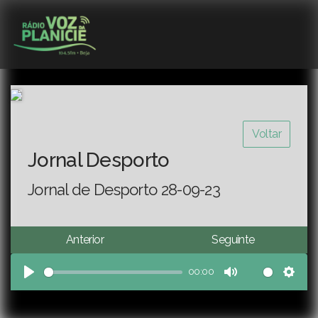
Voltar
Jornal Desporto
Jornal de Desporto 28-09-23
Anterior
Seguinte
00:00
Play
Mute
Sett