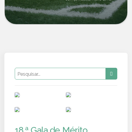
PUB
PUB
PUB
PUB
18.ª Gala de Mérito