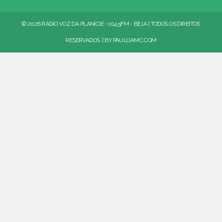
© 2026 RÁDIO VOZ DA PLANÍCIE - 104.5FM - BEJA | TODOS OS DIREITOS
RESERVADOS. | BY
PAULOAMC.COM