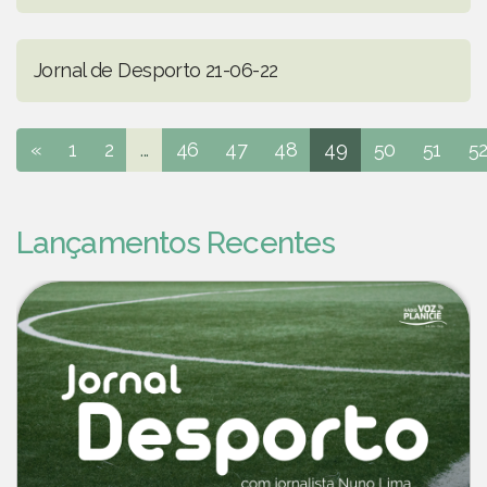
Jornal de Desporto 21-06-22
«
1
2
...
46
47
48
49
50
51
5
Lançamentos Recentes