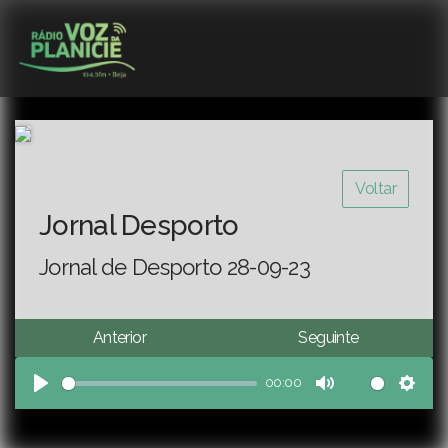
Voltar
Jornal Desporto
Jornal de Desporto 28-09-23
Anterior
Seguinte
00:00
Play
Mute
Sett