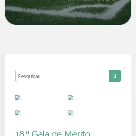
PUB
PUB
PUB
PUB
18.ª Gala de Mérito