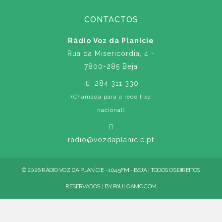
CONTACTOS
Rádio Voz da Planície
Rua da Misericórdia, 4 -
7800-285 Beja
284 311 330
(Chamada para a rede fixa
nacional)
radio@vozdaplanicie.pt
© 2026 RÁDIO VOZ DA PLANÍCIE - 104.5FM - BEJA | TODOS OS DIREITOS
RESERVADOS. | BY
PAULOAMC.COM