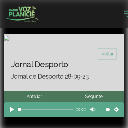
Voltar
Jornal Desporto
Jornal de Desporto 28-09-23
Anterior
Seguinte
00:00
Play
Mute
Sett