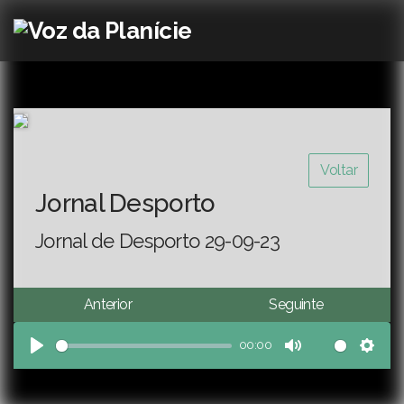
Voltar
Jornal Desporto
Jornal de Desporto 29-09-23
Anterior
Seguinte
00:00
Play
Mute
Sett