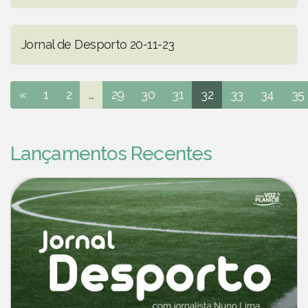
Jornal de Desporto 20-11-23
«
1
2
...
29
30
31
32
33
34
35
Lançamentos Recentes