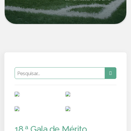
PUB
PUB
PUB
PUB
18.ª Gala de Mérito