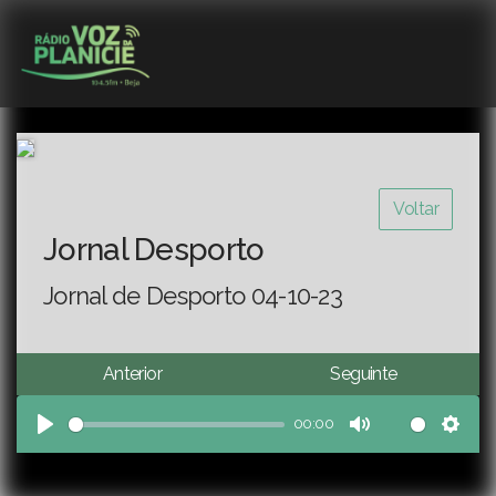
Voltar
Jornal Desporto
Jornal de Desporto 04-10-23
Anterior
Seguinte
00:00
Play
Mute
Sett