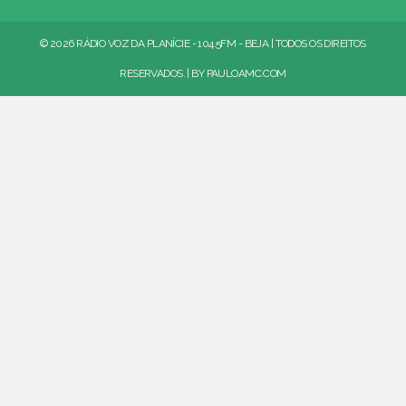
© 2026 RÁDIO VOZ DA PLANÍCIE - 104.5FM - BEJA | TODOS OS DIREITOS
RESERVADOS. | BY
PAULOAMC.COM