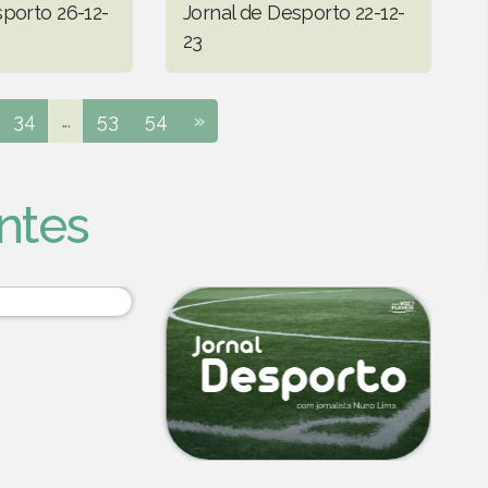
sporto 26-12-
Jornal de Desporto 22-12-
23
34
...
53
54
»
ntes