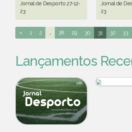
Jornal de Desporto 27-12-
Jornal de De
23
23
«
1
2
...
28
29
30
31
32
33
Lançamentos Rece