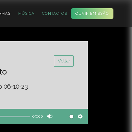
AMAS
MÚSICA
CONTACTOS
OUVIR EMISSÃO
Voltar
to
o 06-10-23
00:00
Mute
Settings