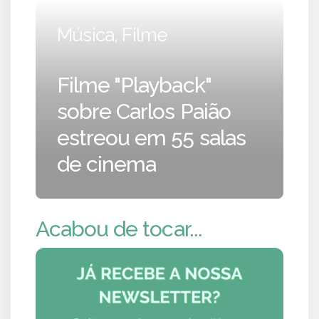
Música, Filme
Filme "Playback"
sobre Carlos Paião
estreou em 55 salas
de cinema
Acabou de tocar...