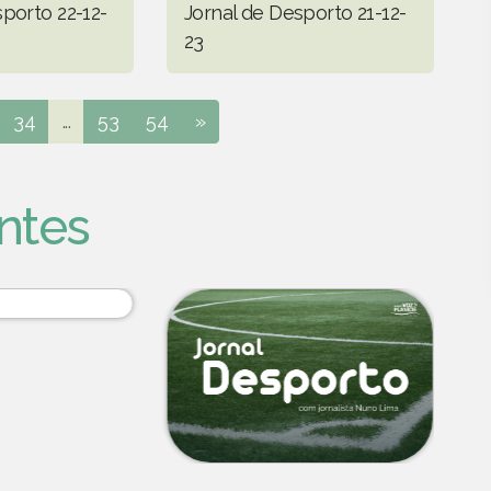
porto 22-12-
Jornal de Desporto 21-12-
23
34
...
53
54
»
ntes