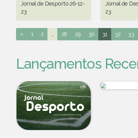
Jornal de Desporto 26-12-
Jornal de Des
23
23
«
1
2
...
28
29
30
31
32
33
Lançamentos Rece