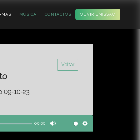
AMAS
MÚSICA
CONTACTOS
OUVIR EMISSÃO
Voltar
to
o 09-10-23
00:00
Mute
Settings